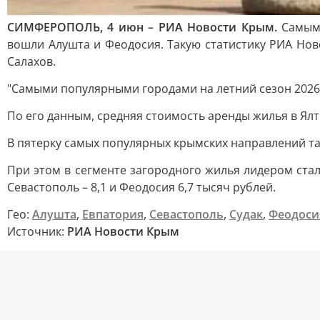
СИМФЕРОПОЛЬ, 4 июн – РИА Новости Крым.
Самыми
вошли Алушта и Феодосия. Такую статистику РИА Нов
Салахов.
"Самыми популярными городами на летний сезон 2026 г
По его данным, средняя стоимость аренды жилья в Ялте 
В пятерку самых популярных крымских направлений так
При этом в сегменте загородного жилья лидером стала 
Севастополь – 8,1 и Феодосия 6,7 тысяч рублей.
Гео:
Алушта
,
Евпатория
,
Севастополь
,
Судак
,
Феодоси
Источник:
РИА Новости Крым