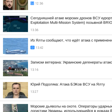
12:36
Сегодняшней атаке морских дронов ВСУ курорт
Exploitation Multi-Mission System) позывной BRIO
13:36
Из Ялты сообщают, что идёт атака с применен
13:42
Записки ветерана: Украинские дегенераты ат
13:16
Юрий Подоляка: Атака БЭКов ВСУ на Ялту
13:27
Морские дьяволы на охоте. Операторы ударны
логистики Украины, использующейся в нуждах