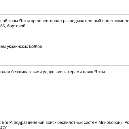
ной зоны Ялты предшествовал разведывательный полет самолета 
66, бортовой...
ием украинских БЭКов
аковали безэкипажными ударными катерами пляж Ялты
х БпЛА подразделений войск беспилотных систем Минобороны Ро
 ВСУ