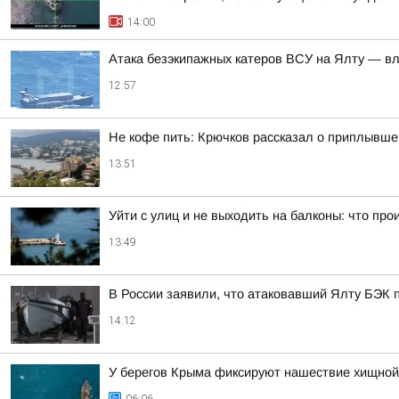
14:00
Атака безэкипажных катеров ВСУ на Ялту — вл
12:57
Не кофе пить: Крючков рассказал о приплывше
13:51
Уйти с улиц и не выходить на балконы: что пр
13:49
В России заявили, что атаковавший Ялту БЭК
14:12
У берегов Крыма фиксируют нашествие хищно
06:06