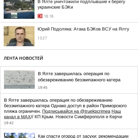
В Ялте уничтожили подплывшие к берегу
украинские БЭКи
18:18
Юрий Подоляка: Атака БЭКов ВСУ на Ялту
13:27
ЛЕНТА НОВОСТЕЙ
В Ялте завершилась операция по
обезвреживанию безэкипажного катера
19:45
В Ялте завершилась операция по обезвреживанию
безэкипажного катера Однако доступ в район Приморского
пляжа ограничен.
Подписывайся на @truekpcrimea
Наш
канал в MAX
//
КП Крым. Новости Симферополя и Керчи
19:42
Как спасти огород от засухи: рекомендации