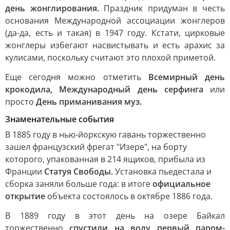
день жонглирования.
Праздник придуман в честь
основания Международной ассоциации жонглеров
(да-да, есть и такая) в 1947 году. Кстати, цирковые
жонглеры избегают насвистывать и есть арахис за
кулисами, поскольку считают это плохой приметой.
Еще сегодня можно отметить
Всемирный день
крокодила, Международный день серфинга
или
просто
День приманивания муз.
Знаменательные события
В 1885 году в нью-йоркскую гавань торжественно
зашел французский фрегат "Изере", на борту
которого, упакованная в 214 ящиков, прибыла из
Франции
Статуя Свободы.
Установка пьедестала и
сборка заняли больше года: в итоге
официальное
открытие
объекта состоялось в октябре 1886 года.
В 1889 году в этот день на озере Байкал
торжественно
спустили на воду первый паром-