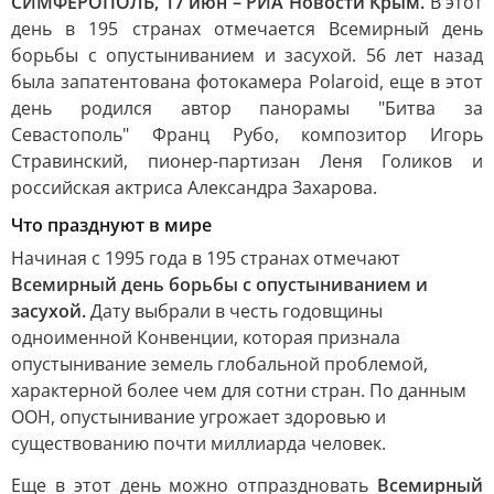
СИМФЕРОПОЛЬ, 17 июн – РИА Новости Крым.
В этот
день в 195 странах отмечается Всемирный день
борьбы с опустыниванием и засухой. 56 лет назад
была запатентована фотокамера Polaroid, еще в этот
день родился автор панорамы "Битва за
Севастополь" Франц Рубо, композитор Игорь
Стравинский, пионер-партизан Леня Голиков и
российская актриса Александра Захарова.
Что празднуют в мире
Начиная с 1995 года в 195 странах отмечают
Всемирный день борьбы с опустыниванием и
засухой.
Дату выбрали в честь годовщины
одноименной Конвенции, которая признала
опустынивание земель глобальной проблемой,
характерной более чем для сотни стран. По данным
ООН, опустынивание угрожает здоровью и
существованию почти миллиарда человек.
Еще в этот день можно отпраздновать
Всемирный