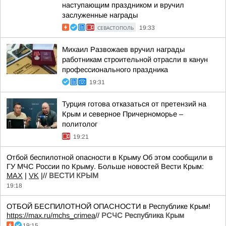
наступающим праздником и вручил
заслуженные награды
СЕВАСТОПОЛЬ
19:33
Михаил Развожаев вручил награды
работникам строительной отрасли в канун
профессионального праздника
19:31
Турция готова отказаться от претензий на
Крым и северное Причерноморье –
политолог
19:21
Отбой беспилотной опасности в Крыму Об этом сообщили в
ГУ МЧС России по Крыму. Больше новостей Вести Крым:
MAX
|
VK
|//
ВЕСТИ КРЫМ
19:18
ОТБОЙ БЕСПИЛОТНОЙ ОПАСНОСТИ в Республике Крым!
https://max.ru/mchs_crimea
//
РСЧС Республика Крым
19:15