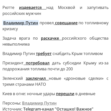
Рютте
издевается
над Москвой и запугивать
российских мужчин
Владимир Путин
провел
совещание
по топливному
кризису
Задача врага по
раскачке
российского общества
невыполнима
Владимир Путин
требует
снабдить Крым топливом
Президент
потребовал
дать субсидии Крыму из-за
подорожания топлива почти до 200
Зеленский
заключил
новые «дроновые сделки» с
тремя странами НАТО
Киев в огне: ночные удары
перешли
в дневные
Персоны:
Владимир Путин
Источник:
Telegram-канал "Осташко! Важное"