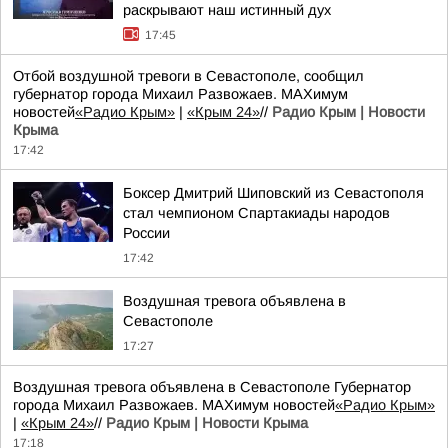
раскрывают наш истинный дух
17:45
Отбой воздушной тревоги в Севастополе, сообщил
губернатор города Михаил Развожаев. MAXимум
новостей
«Радио Крым»
|
«Крым 24»
//
Радио Крым | Новости
Крыма
17:42
Боксер Дмитрий Шиповский из Севастополя
стал чемпионом Спартакиады народов
России
17:42
Воздушная тревога объявлена в
Севастополе
17:27
Воздушная тревога объявлена в Севастополе Губернатор
города Михаил Развожаев. MAXимум новостей
«Радио Крым»
|
«Крым 24»
//
Радио Крым | Новости Крыма
17:18