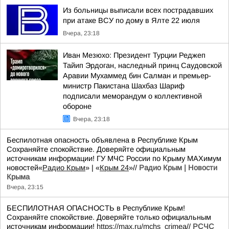
Из больницы выписали всех пострадавших
при атаке ВСУ по дому в Ялте 22 июля
Вчера, 23:18
Иван Мезюхо: Президент Турции Реджеп
Тайип Эрдоган, наследный принц Саудовской
Аравии Мухаммед бин Салман и премьер-
министр Пакистана Шахбаз Шариф
подписали меморандум о коллективной
обороне
Вчера, 23:18
Беспилотная опасность объявлена в Республике Крым
Сохраняйте спокойствие. Доверяйте официальным
источникам информации! ГУ МЧС России по Крыму MAXимум
новостей«
Радио Крым
» | «
Крым 24
»//
Радио Крым | Новости
Крыма
Вчера, 23:15
БЕСПИЛОТНАЯ ОПАСНОСТЬ в Республике Крым!
Сохраняйте спокойствие. Доверяйте только официальным
источникам информации!
https://max.ru/mchs_crimea
//
РСЧС