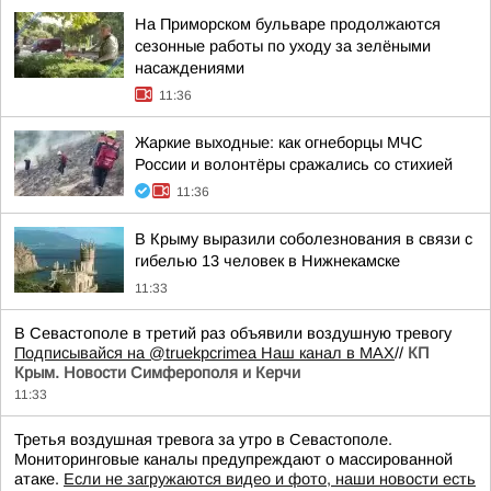
На Приморском бульваре продолжаются
сезонные работы по уходу за зелёными
насаждениями
11:36
Жаркие выходные: как огнеборцы МЧС
России и волонтёры сражались со стихией
11:36
В Крыму выразили соболезнования в связи с
гибелью 13 человек в Нижнекамске
11:33
В Севастополе в третий раз объявили воздушную тревогу
Подписывайся на @truekpcrimea
Наш канал в MAX
//
КП
Крым. Новости Симферополя и Керчи
11:33
Третья воздушная тревога за утро в Севастополе.
Мониторинговые каналы предупреждают о массированной
атаке.
Если не загружаются видео и фото, наши новости есть