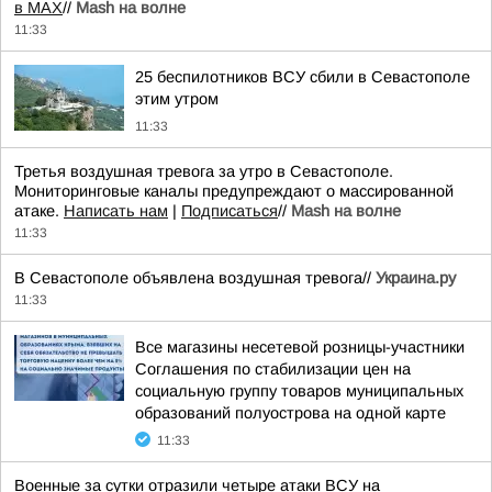
в MAX
//
Mash на волне
11:33
25 беспилотников ВСУ сбили в Севастополе
этим утром
11:33
Третья воздушная тревога за утро в Севастополе.
Мониторинговые каналы предупреждают о массированной
атаке.
Написать нам
|
Подписаться
//
Mash на волне
11:33
В Севастополе объявлена воздушная тревога//
Украина.ру
11:33
Все магазины несетевой розницы-участники
Соглашения по стабилизации цен на
социальную группу товаров муниципальных
образований полуострова на одной карте
11:33
Военные за сутки отразили четыре атаки ВСУ на