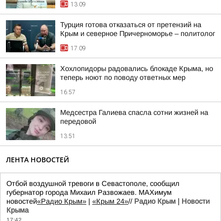
13:09
Турция готова отказаться от претензий на
Крым и северное Причерноморье – политолог
17:09
Хохлопидоры радовались блокаде Крыма, но
теперь ноют по поводу ответных мер
16:57
Медсестра Галиева спасла сотни жизней на
передовой
13:51
ЛЕНТА НОВОСТЕЙ
Отбой воздушной тревоги в Севастополе, сообщил
губернатор города Михаил Развожаев. MAXимум
новостей
«Радио Крым»
|
«Крым 24»
//
Радио Крым | Новости
Крыма
17:42