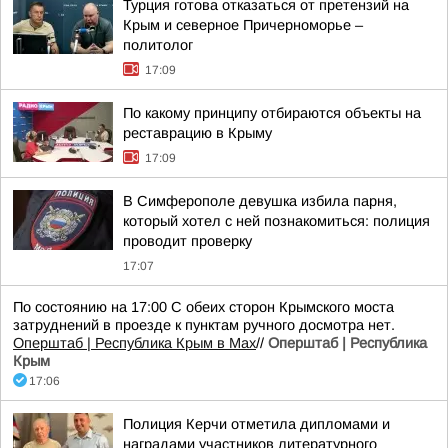
Турция готова отказаться от претензий на
Крым и северное Причерноморье –
политолог
17:09
По какому принципу отбираются объекты на
реставрацию в Крыму
17:09
В Симферополе девушка избила парня,
который хотел с ней познакомиться: полиция
проводит проверку
17:07
По состоянию на 17:00 С обеих сторон Крымского моста
затруднений в проезде к пунктам ручного досмотра нет.
Оперштаб | Республика Крым в Мax
//
Оперштаб | Республика
Крым
17:06
Полиция Керчи отметила дипломами и
наградами участников литературного